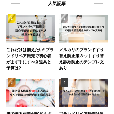
人気記事
これだけは揃えたい!!ブラ
メルカリのブランドすり
ンドリペア転売で初心者
替え防止策３つ｜すり替
がまず手にすべき道具と
え詐欺防止のテンプレ文
予算は?
あり
筆で塗る作業が90％を占
ブランドリペア転売は違